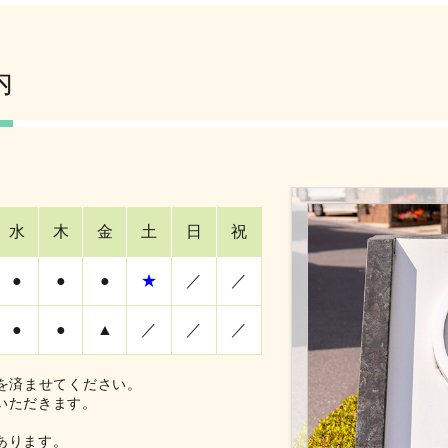
内
水
木
金
土
日
祝
●
●
●
★
／
／
●
●
▲
／
／
／
を済ませてください。
いただきます。
あります。