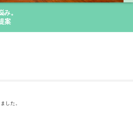
悩み。
提案
りました。