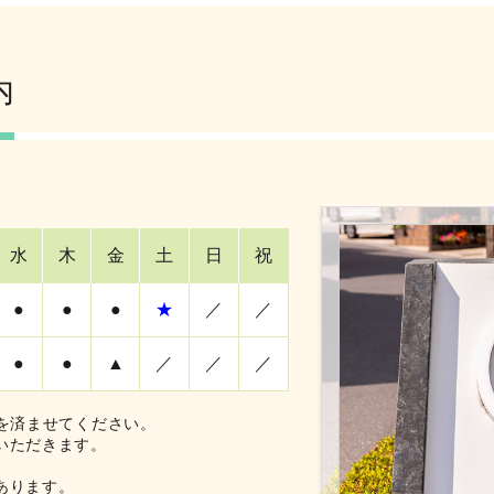
内
水
木
金
土
日
祝
●
●
●
★
／
／
●
●
▲
／
／
／
を済ませてください。
いただきます。
あります。