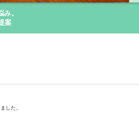
悩み。
提案
りました。